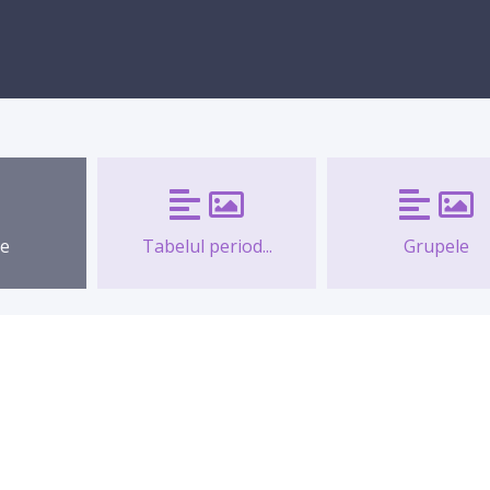
le
Tabelul period...
Grupele