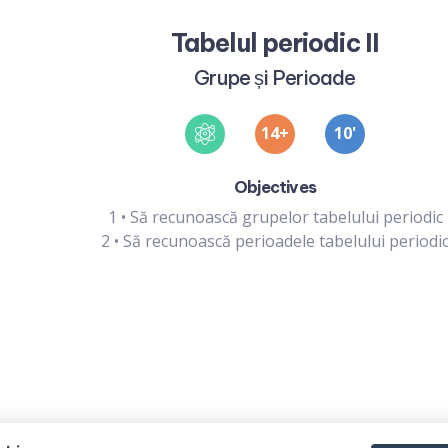
Tabelul periodic II
Grupe și Perioade
14
10
'
Objectives
1
•
Să recunoască grupelor tabelului periodic
2
•
Să recunoască perioadele tabelului periodi