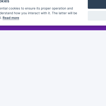
okies
ntial cookies to ensure its proper operation and
derstand how you interact with it. The latter will be
l.
Read more
Flashmind
About us
Discover
Browse
Practice sheets
Guides
White papers
Partners
of this publication does not constitute an