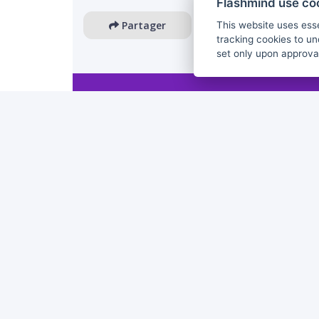
Flashmind use co
Partager
This website uses esse
tracking cookies to un
set only upon approva
The European Commission's support for the production 