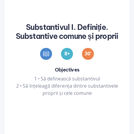
Substantivul I. Definiție.
Substantive comune și proprii
8
30
'
Objectives
1
•
Să definească substantivul
2
•
Să înțeleagă diferența dintre substantivele
proprii și cele comune